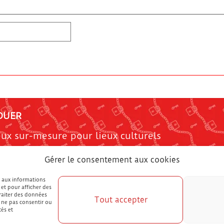
OUER
eux sur-mesure pour lieux culturels
ensibilisation à l'univers médical
Gérer le consentement aux cookies
scape Game en ligne pour enfant
emander un devis
r aux informations
 et pour afficher des
AQ
traiter des données
Tout accepter
e ne pas consentir ou
tés et